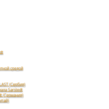
dt
тной средой
LAST (Сербия)
ала Sarstedt
t (Германия)
итай)