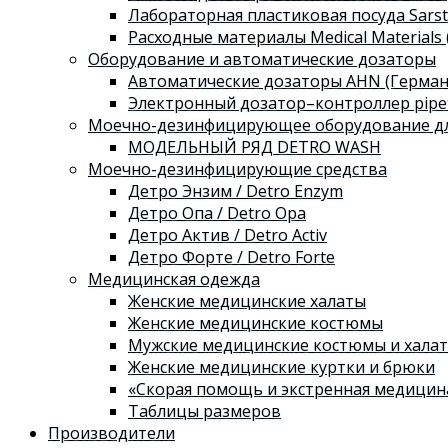
Лабораторная пластиковая посуда Sarst
Расходные материалы Medical Materials 
Оборудование и автоматические дозаторы
Автоматические дозаторы AHN (Герман
Электронный дозатор–контроллер pipe
Моечно-дезинфицирующее оборудование дл
МОДЕЛЬНЫЙ РЯД DETRO WASH
Моечно-дезинфицирующие средства
Детро Энзим / Detro Enzym
Детро Опа / Detro Opa
Детро Актив / Detro Activ
Детро Форте / Detro Forte
Медицинская одежда
Женские медицинские халаты
Женские медицинские костюмы
Мужские медицинские костюмы и хала
Женские медицинские куртки и брюки
«Скорая помощь и экстренная медицин
Таблицы размеров
Производители