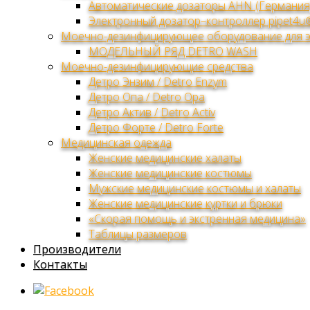
Автоматические дозаторы AHN (Германия
Электронный дозатор–контроллер pipet4u
Моечно-дезинфицирующее оборудование для 
МОДЕЛЬНЫЙ РЯД DETRO WASH
Моечно-дезинфицирующие средства
Детро Энзим / Detro Enzym
Детро Опа / Detro Opa
Детро Актив / Detro Activ
Детро Форте / Detro Forte
Медицинская одежда
Женские медицинские халаты
Женские медицинские костюмы
Мужские медицинские костюмы и халаты
Женские медицинские куртки и брюки
«Скорая помощь и экстренная медицина»
Таблицы размеров
Производители
Контакты