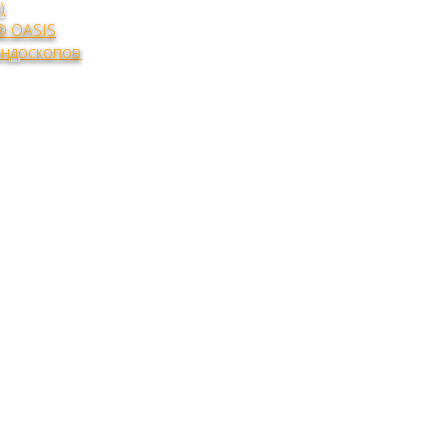
)
® OASIS
эндоскопов