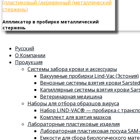
Аппликатор в пробирке металлический
стержень
Русский
О Компании
Продукция
Системы забора крови и аксессуары
Вакуумные пробирки Lind-Vac (Эстония)
Венозные системы взятия крови Sarsted
Капиллярные системы взятия крови Sars
Ветеринарная медицина
Наборы для отбора образцов вируса
Набор LIND-VAC® — пробирка с трансп
Комплект для взятия мазков
Лабораторные пластиковые изделия
Лабораторная пластиковая посуда SAM-
Емкости для сбора биологического мате