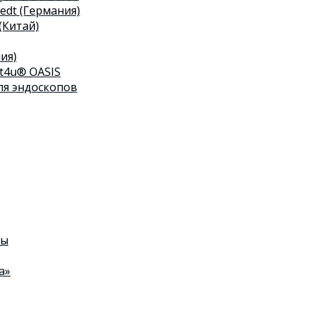
edt (Германия)
(Китай)
ия)
t4u® OASIS
я эндоскопов
ты
а»