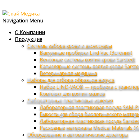
Navigation Menu
О Компании
Продукция
Системы забора крови и аксессуары
Вакуумные пробирки Lind-Vac (Эстония)
Венозные системы взятия крови Sarstedt
Капиллярные системы взятия крови Sarste
Ветеринарная медицина
Наборы для отбора образцов вируса
Набор LIND-VAC® — пробирка с транспор
Комплект для взятия мазков
Лабораторные пластиковые изделия
Лабораторная пластиковая посуда SAM-P
Емкости для сбора биологического матери
Лабораторная пластиковая посуда Sarsted
Расходные материалы Medical Materials (К
Оборудование и автоматические дозаторы