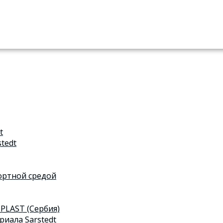
t
tedt
ортной средой
PLAST (Сербия)
риала Sarstedt