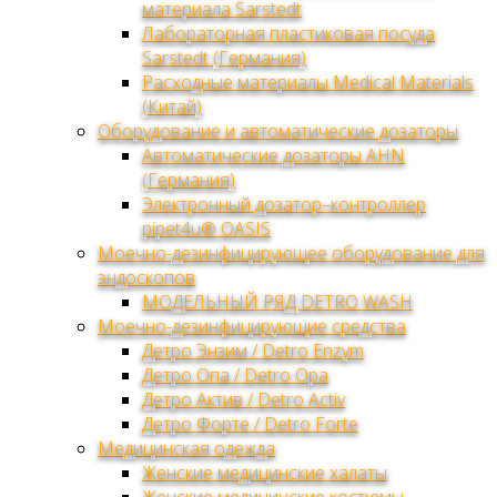
материала Sarstedt
Лабораторная пластиковая посуда
Sarstedt (Германия)
Расходные материалы Medical Materials
(Китай)
Оборудование и автоматические дозаторы
Автоматические дозаторы AHN
(Германия)
Электронный дозатор–контроллер
pipet4u® OASIS
Моечно-дезинфицирующее оборудование для
эндоскопов
МОДЕЛЬНЫЙ РЯД DETRO WASH
Моечно-дезинфицирующие средства
Детро Энзим / Detro Enzym
Детро Опа / Detro Opa
Детро Актив / Detro Activ
Детро Форте / Detro Forte
Медицинская одежда
Женские медицинские халаты