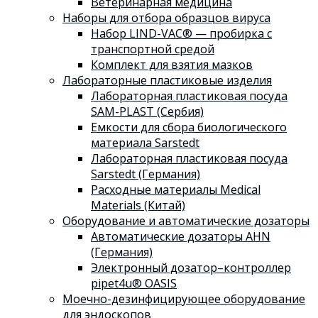
Ветеринарная медицина
Наборы для отбора образцов вируса
Набор LIND-VAC® — пробирка с
транспортной средой
Комплект для взятия мазков
Лабораторные пластиковые изделия
Лабораторная пластиковая посуда
SAM-PLAST (Сербия)
Емкости для сбора биологического
материала Sarstedt
Лабораторная пластиковая посуда
Sarstedt (Германия)
Расходные материалы Medical
Materials (Китай)
Оборудование и автоматические дозаторы
Автоматические дозаторы AHN
(Германия)
Электронный дозатор–контроллер
pipet4u® OASIS
Моечно-дезинфицирующее оборудование
для эндоскопов