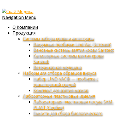
Navigation Menu
О Компании
Продукция
Системы забора крови и аксессуары
Вакуумные пробирки Lind-Vac (Эстония)
Венозные системы взятия крови Sarstedt
Капиллярные системы взятия крови
Sarstedt
Ветеринарная медицина
Наборы для отбора образцов вируса
Набор LIND-VAC® — пробирка с
транспортной средой
Комплект для взятия мазков
Лабораторные пластиковые изделия
Лабораторная пластиковая посуда SAM-
PLAST (Сербия)
Емкости для сбора биологического