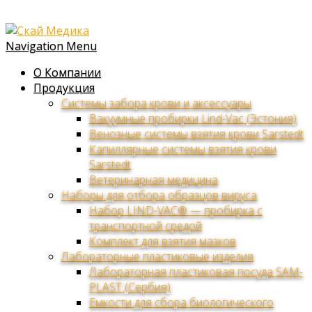
Navigation Menu
О Компании
Продукция
Системы забора крови и аксессуары
Вакуумные пробирки Lind-Vac (Эстония)
Венозные системы взятия крови Sarstedt
Капиллярные системы взятия крови
Sarstedt
Ветеринарная медицина
Наборы для отбора образцов вируса
Набор LIND-VAC® — пробирка с
транспортной средой
Комплект для взятия мазков
Лабораторные пластиковые изделия
Лабораторная пластиковая посуда SAM-
PLAST (Сербия)
Емкости для сбора биологического