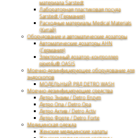
материала Sarstedt
Лабораторная пластиковая посуда
Sarstedt (Германия)
Расходные материалы Medical Materials
(Китай)
Оборудование и автоматические дозаторы
Автоматические дозаторы AHN
(Германия)
Электронный дозатор–контроллер
pipet4u® OASIS
Моечно-дезинфицирующее оборудование для
эндоскопов
МОДЕЛЬНЫЙ РЯД DETRO WASH
Моечно-дезинфицирующие средства
Детро Энзим / Detro Enzym
Детро Опа / Detro Opa
Детро Актив / Detro Activ
Детро Форте / Detro Forte
Медицинская одежда
Женские медицинские халаты