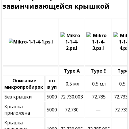
завинчивающейся крышкой
Type A
Type E
Type
Описание
шт
0,5 мл
0,5 мл
0,5 
микропробирок
в уп
Без крышки
5000
72.730.003
72.785
72.733
Крышка
5000
72.730
—
72.733
приложена
Крышка
закручена,
1000
72.730.005
72.785.005
—