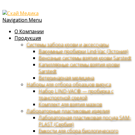
Navigation Menu
О Компании
Продукция
Системы забора крови и аксессуары
Вакуумные пробирки Lind-Vac (Эстония)
Венозные системы взятия крови Sarstedt
Капиллярные системы взятия крови
Sarstedt
Ветеринарная медицина
Наборы для отбора образцов вируса
Набор LIND-VAC® — пробирка с
транспортной средой
Комплект для взятия мазков
Лабораторные пластиковые изделия
Лабораторная пластиковая посуда SAM-
PLAST (Сербия)
Емкости для сбора биологического