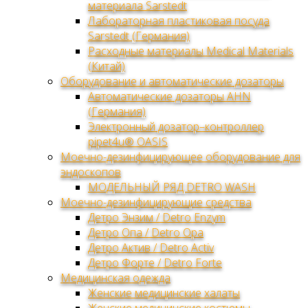
материала Sarstedt
Лабораторная пластиковая посуда
Sarstedt (Германия)
Расходные материалы Medical Materials
(Китай)
Оборудование и автоматические дозаторы
Автоматические дозаторы AHN
(Германия)
Электронный дозатор–контроллер
pipet4u® OASIS
Моечно-дезинфицирующее оборудование для
эндоскопов
МОДЕЛЬНЫЙ РЯД DETRO WASH
Моечно-дезинфицирующие средства
Детро Энзим / Detro Enzym
Детро Опа / Detro Opa
Детро Актив / Detro Activ
Детро Форте / Detro Forte
Медицинская одежда
Женские медицинские халаты