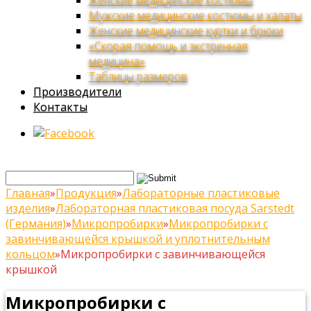
Женские медицинские костюмы
Мужские медицинские костюмы и халаты
Женские медицинские куртки и брюки
«Скорая помощь и экстренная
медицина»
Таблицы размеров
Производители
Контакты
Главная
»
Продукция
»
Лабораторные пластиковые
изделия
»
Лабораторная пластиковая посуда Sarstedt
(Германия)
»
Микропробирки
»
Микропробирки с
завинчивающейся крышкой и уплотнительным
кольцом
»
Микропробирки с завинчивающейся
крышкой
Микропробирки с