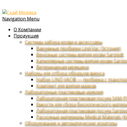
Navigation Menu
О Компании
Продукция
Системы забора крови и аксессуары
Вакуумные пробирки Lind-Vac (Эстония)
Венозные системы взятия крови Sarstedt
Капиллярные системы взятия крови Sarste
Ветеринарная медицина
Наборы для отбора образцов вируса
Набор LIND-VAC® — пробирка с транспор
Комплект для взятия мазков
Лабораторные пластиковые изделия
Лабораторная пластиковая посуда SAM-P
Емкости для сбора биологического матери
Лабораторная пластиковая посуда Sarsted
Расходные материалы Medical Materials (К
Оборудование и автоматические дозаторы