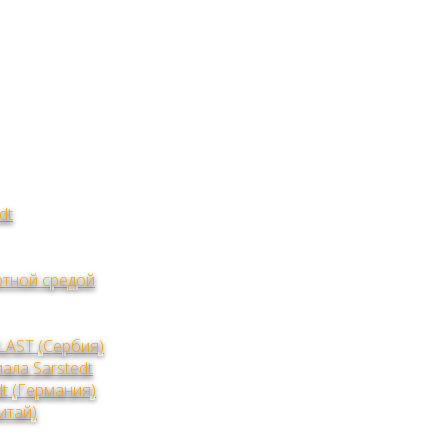
dt
тной средой
LAST (Сербия)
ала Sarstedt
t (Германия)
итай)