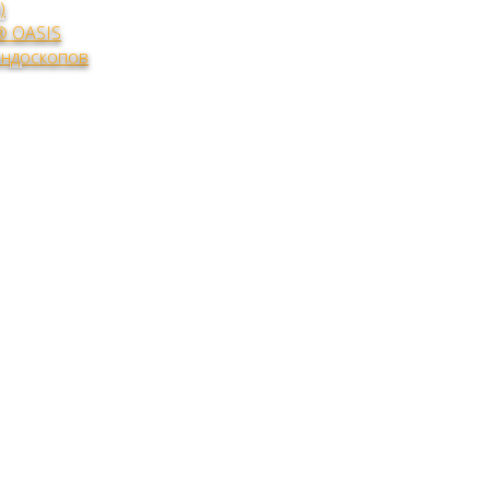
)
® OASIS
эндоскопов