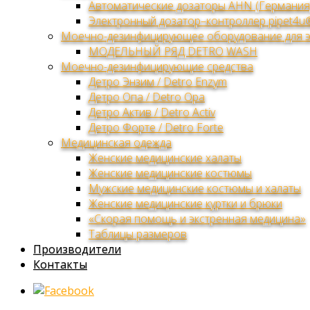
Автоматические дозаторы AHN (Германия
Электронный дозатор–контроллер pipet4u
Моечно-дезинфицирующее оборудование для 
МОДЕЛЬНЫЙ РЯД DETRO WASH
Моечно-дезинфицирующие средства
Детро Энзим / Detro Enzym
Детро Опа / Detro Opa
Детро Актив / Detro Activ
Детро Форте / Detro Forte
Медицинская одежда
Женские медицинские халаты
Женские медицинские костюмы
Мужские медицинские костюмы и халаты
Женские медицинские куртки и брюки
«Скорая помощь и экстренная медицина»
Таблицы размеров
Производители
Контакты