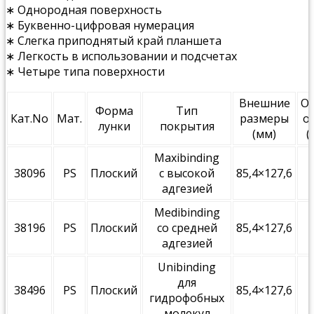
∗ Однородная поверхность
∗ Буквенно-цифровая нумерация
∗ Слегка приподнятый край планшета
∗ Легкость в использовании и подсчетах
∗ Четыре типа поверхности
Внешние
О
Форма
Тип
Кат.No
Мат.
размеры
о
лунки
покрытия
(мм)
(
Maxibinding
38096
PS
Плоский
с высокой
85,4×127,6
адгезией
Medibinding
38196
PS
Плоский
со средней
85,4×127,6
адгезией
Unibinding
для
38496
PS
Плоский
85,4×127,6
гидрофобных
молекул