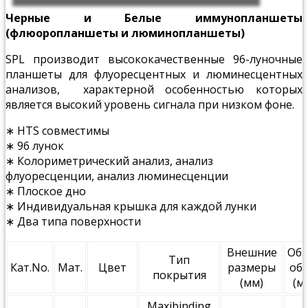
Черные и Белые иммунопланшеты
(флюоропланшеты и люминопланшеты)
SPL производит высококачественные 96-луночные
планшеты для флуоресцентных и люминесцентных
анализов, характерной особенностью которых
является высокий уровень сигнала при низком фоне.
∗ HTS совместимы
∗ 96 лунок
∗ Колориметрический анализ, анализ
флуоресценции, анализ люминесценции
∗ Плоское дно
∗ Индивидуальная крышка для каждой лунки
∗ Два типа поверхности
Внешние
Об
Тип
Кат.No.
Мат.
Цвет
размеры
об
покрытия
(мм)
(м
Maxibinding