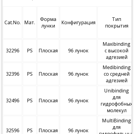
Форма
Тип
Cat.No.
Мат.
Конфигурация
лунки
покрытия
Maxibinding
32296
PS
Плоская
96 лунок
с высокой
адгезией
Medibinding
32396
PS
Плоская
96 лунок
со средней
адгезией
Unibinding
для
32496
PS
Плоская
96 лунок
гидрофобных
молекул
MultiBinding
для
32596
PS
Плоская
96 лунок
гидрофильных