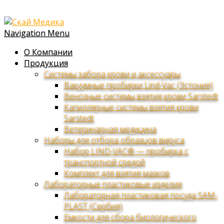
Navigation Menu
О Компании
Продукция
Системы забора крови и аксессуары
Вакуумные пробирки Lind-Vac (Эстония)
Венозные системы взятия крови Sarstedt
Капиллярные системы взятия крови
Sarstedt
Ветеринарная медицина
Наборы для отбора образцов вируса
Набор LIND-VAC® — пробирка с
транспортной средой
Комплект для взятия мазков
Лабораторные пластиковые изделия
Лабораторная пластиковая посуда SAM-
PLAST (Сербия)
Емкости для сбора биологического