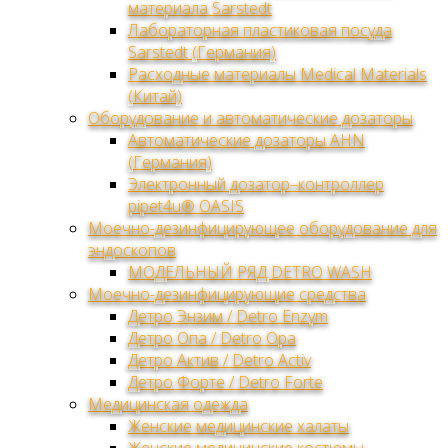
материала Sarstedt
Лабораторная пластиковая посуда
Sarstedt (Германия)
Расходные материалы Medical Materials
(Китай)
Оборудование и автоматические дозаторы
Автоматические дозаторы AHN
(Германия)
Электронный дозатор–контроллер
pipet4u® OASIS
Моечно-дезинфицирующее оборудование для
эндоскопов
МОДЕЛЬНЫЙ РЯД DETRO WASH
Моечно-дезинфицирующие средства
Детро Энзим / Detro Enzym
Детро Опа / Detro Opa
Детро Актив / Detro Activ
Детро Форте / Detro Forte
Медицинская одежда
Женские медицинские халаты