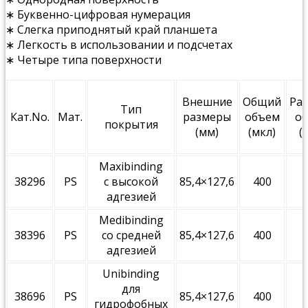
∗ Буквенно-цифровая нумерация
∗ Слегка приподнятый край планшета
∗ Легкость в использовании и подсчетах
∗ Четыре типа поверхности
Внешние
Общий
Ра
Тип
Кат.No.
Мат.
размеры
объем
о
покрытия
(мм)
(мкл)
(
Maxibinding
38296
PS
с высокой
85,4×127,6
400
адгезией
Medibinding
38396
PS
со средней
85,4×127,6
400
адгезией
Unibinding
для
38696
PS
85,4×127,6
400
гидрофобных