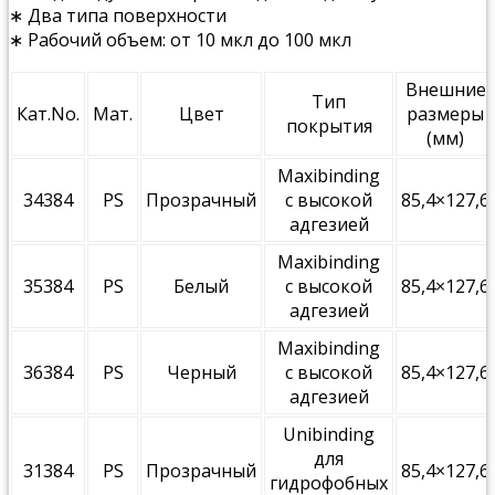
∗ Два типа поверхности
∗ Рабочий объем: от 10 мкл до 100 мкл
Внешние
Тип
Кат.No.
Мат.
Цвет
размеры
покрытия
(мм)
Maxibinding
34384
PS
Прозрачный
с высокой
85,4×127,6
адгезией
Maxibinding
35384
PS
Белый
с высокой
85,4×127,6
адгезией
Maxibinding
36384
PS
Черный
с высокой
85,4×127,6
адгезией
Unibinding
для
31384
PS
Прозрачный
85,4×127,6
гидрофобных