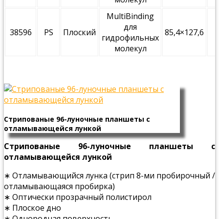
MultiBinding
для
38596
PS
Плоский
85,4×127,6
гидрофильных
молекул
Стрипованые 96-луночные планшеты с
отламывающейся лункой
Стрипованые 96-луночные планшеты с
отламывающейся лункой
∗ Отламывающийся лунка (стрип 8-ми пробирочный /
отламывающаяся пробирка)
∗ Оптически прозрачный полистирол
∗ Плоское дно
∗ Однородная поверхность