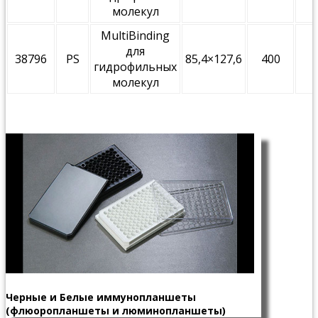
молекул
MultiBinding
для
38796
PS
85,4×127,6
400
гидрофильных
молекул
Черные и Белые иммунопланшеты
(флюоропланшеты и люминопланшеты)