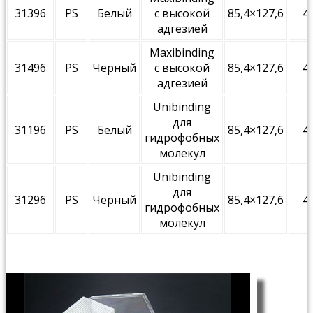
31396
PS
Белый
с высокой
85,4×127,6
4
адгезией
Maxibinding
31496
PS
Черный
с высокой
85,4×127,6
4
адгезией
Unibinding
для
31196
PS
Белый
85,4×127,6
4
гидрофобных
молекул
Unibinding
для
31296
PS
Черный
85,4×127,6
4
гидрофобных
молекул