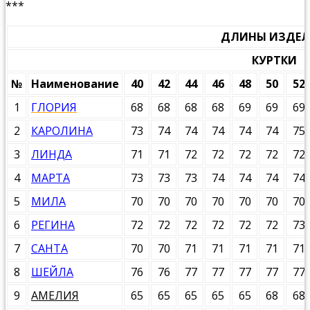
***
ДЛИНЫ ИЗДЕ
КУРТКИ
№
Наименование
40
42
44
46
48
50
52
1
ГЛОРИЯ
68
68
68
68
69
69
69
2
КАРОЛИНА
73
74
74
74
74
74
75
3
ЛИНДА
71
71
72
72
72
72
72
4
МАРТА
73
73
73
74
74
74
74
5
МИЛА
70
70
70
70
70
70
70
6
РЕГИНА
72
72
72
72
72
72
73
7
САНТА
70
70
71
71
71
71
71
8
ШЕЙЛА
76
76
77
77
77
77
77
9
АМЕЛИЯ
65
65
65
65
65
68
68