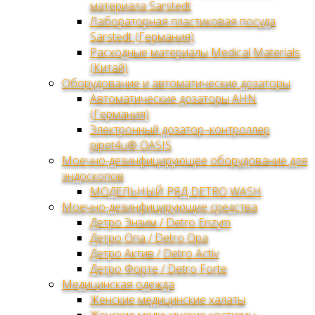
материала Sarstedt
Лабораторная пластиковая посуда
Sarstedt (Германия)
Расходные материалы Medical Materials
(Китай)
Оборудование и автоматические дозаторы
Автоматические дозаторы AHN
(Германия)
Электронный дозатор–контроллер
pipet4u® OASIS
Моечно-дезинфицирующее оборудование для
эндоскопов
МОДЕЛЬНЫЙ РЯД DETRO WASH
Моечно-дезинфицирующие средства
Детро Энзим / Detro Enzym
Детро Опа / Detro Opa
Детро Актив / Detro Activ
Детро Форте / Detro Forte
Медицинская одежда
Женские медицинские халаты