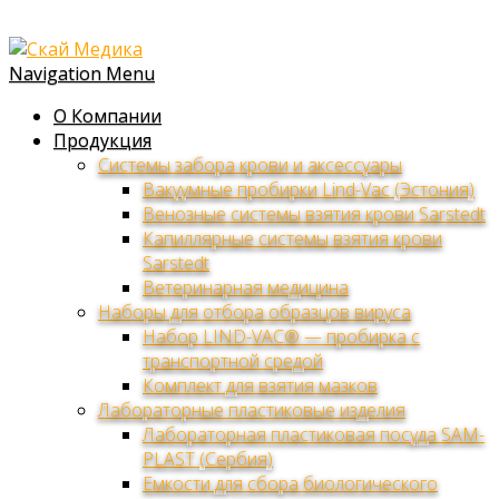
Navigation Menu
О Компании
Продукция
Системы забора крови и аксессуары
Вакуумные пробирки Lind-Vac (Эстония)
Венозные системы взятия крови Sarstedt
Капиллярные системы взятия крови
Sarstedt
Ветеринарная медицина
Наборы для отбора образцов вируса
Набор LIND-VAC® — пробирка с
транспортной средой
Комплект для взятия мазков
Лабораторные пластиковые изделия
Лабораторная пластиковая посуда SAM-
PLAST (Сербия)
Емкости для сбора биологического