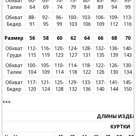
Обхват
60-
65-
70-
75-
80-
85-
90-
95-
Талии
64
69
74
79
84
89
94
99
Обхват
88-
92-
96-
100-
103-
106-
109-
113-
Бедер
91
95
99
103
106
109
112
116
Размер
56
58
60
62
64
66
68
70
Обхват
112-
116-
120-
124-
128-
132-
136-
140-
Груди
115
119
123
127
131
135
139
143
Обхват
100-
105-
110-
114-
118-
122-
126-
130-
Талии
104
109
114
118
122
126
130
134
Обхват
117-
121-
125-
129-
133-
137-
141-
145-
Бедер
120
124
128
132
136
140
144
150
***
ДЛИНЫ ИЗДЕ
КУРТКИ