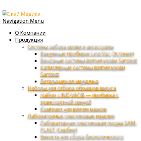
Navigation Menu
О Компании
Продукция
Системы забора крови и аксессуары
Вакуумные пробирки Lind-Vac (Эстония)
Венозные системы взятия крови Sarstedt
Капиллярные системы взятия крови
Sarstedt
Ветеринарная медицина
Наборы для отбора образцов вируса
Набор LIND-VAC® — пробирка с
транспортной средой
Комплект для взятия мазков
Лабораторные пластиковые изделия
Лабораторная пластиковая посуда SAM-
PLAST (Сербия)
Емкости для сбора биологического