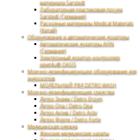
материала Sarstedt
Лабораторная пластиковая посуда
Sarstedt (Германия)
Расходные материалы Medical Materials
(Китай)
Оборудование и автоматические дозаторы
Автоматические дозаторы AHN
(Германия)
Электронный дозатор–контроллер
pipet4u® OASIS
Моечно-дезинфицирующее оборудование для
эндоскопов
МОДЕЛЬНЫЙ РЯД DETRO WASH
Моечно-дезинфицирующие средства
Детро Энзим / Detro Enzym
Детро Опа / Detro Opa
Детро Актив / Detro Activ
Детро Форте / Detro Forte
Медицинская одежда
Женские медицинские халаты