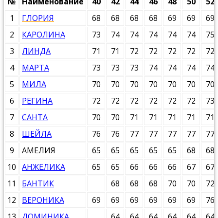
№
Наименование
40
42
44
46
48
50
52
1
ГЛОРИЯ
68
68
68
68
69
69
69
2
КАРОЛИНА
73
74
74
74
74
74
75
3
ЛИНДА
71
71
72
72
72
72
72
4
МАРТА
73
73
73
74
74
74
74
5
МИЛА
70
70
70
70
70
70
70
6
РЕГИНА
72
72
72
72
72
72
73
7
САНТА
70
70
71
71
71
71
71
8
ШЕЙЛА
76
76
77
77
77
77
77
9
АМЕЛИЯ
65
65
65
65
65
68
68
10
АНЖЕЛИКА
65
65
66
66
66
67
67
11
БАНТИК
68
68
68
70
70
72
12
ВЕРОНИКА
69
69
69
69
69
69
76
13
ДОМИНИКА
64
64
64
64
64
64