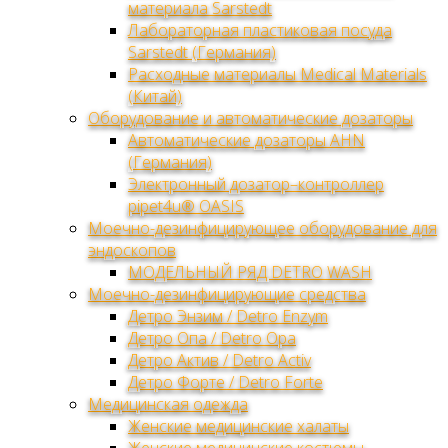
материала Sarstedt
Лабораторная пластиковая посуда
Sarstedt (Германия)
Расходные материалы Medical Materials
(Китай)
Оборудование и автоматические дозаторы
Автоматические дозаторы AHN
(Германия)
Электронный дозатор–контроллер
pipet4u® OASIS
Моечно-дезинфицирующее оборудование для
эндоскопов
МОДЕЛЬНЫЙ РЯД DETRO WASH
Моечно-дезинфицирующие средства
Детро Энзим / Detro Enzym
Детро Опа / Detro Opa
Детро Актив / Detro Activ
Детро Форте / Detro Forte
Медицинская одежда
Женские медицинские халаты