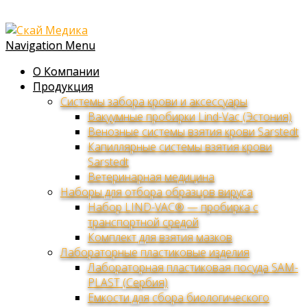
Navigation Menu
О Компании
Продукция
Системы забора крови и аксессуары
Вакуумные пробирки Lind-Vac (Эстония)
Венозные системы взятия крови Sarstedt
Капиллярные системы взятия крови
Sarstedt
Ветеринарная медицина
Наборы для отбора образцов вируса
Набор LIND-VAC® — пробирка с
транспортной средой
Комплект для взятия мазков
Лабораторные пластиковые изделия
Лабораторная пластиковая посуда SAM-
PLAST (Сербия)
Емкости для сбора биологического