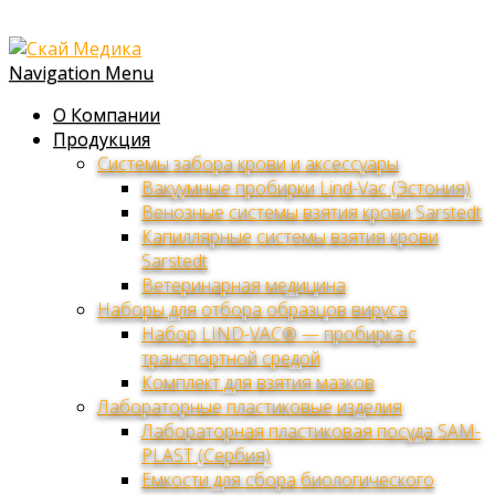
Navigation Menu
О Компании
Продукция
Системы забора крови и аксессуары
Вакуумные пробирки Lind-Vac (Эстония)
Венозные системы взятия крови Sarstedt
Капиллярные системы взятия крови
Sarstedt
Ветеринарная медицина
Наборы для отбора образцов вируса
Набор LIND-VAC® — пробирка с
транспортной средой
Комплект для взятия мазков
Лабораторные пластиковые изделия
Лабораторная пластиковая посуда SAM-
PLAST (Сербия)
Емкости для сбора биологического