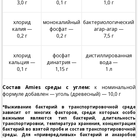
3,0 г
0,1 г
1,0 г
хлорид
монокалийный
бактериологический
калия —
фосфат —
агар-агар —
0,2 г
0,2 г
7,5 г
хлорид
фосфат
дистиллированная
кальция —
динатрия —
вода —
0,1 г
1,15 г
1 л
Состав Amies среды с углем:
к номинальной
формуле добавлен — уголь (древесный) — 10,0 г
*Выживание бактерий в транспортировочной среде
зависит от многих факторов, среди которых особо
важными являются тип бактерий, длительность
транспортировки, температура хранения, концентрация
бактерий во взятой пробе и состав транспортировочной
среды. Для «привередливых» бактерий и анаэробов