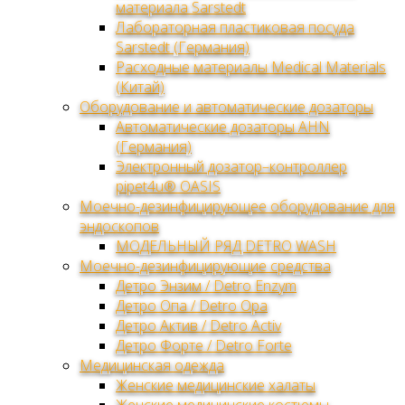
материала Sarstedt
Лабораторная пластиковая посуда
Sarstedt (Германия)
Расходные материалы Medical Materials
(Китай)
Оборудование и автоматические дозаторы
Автоматические дозаторы AHN
(Германия)
Электронный дозатор–контроллер
pipet4u® OASIS
Моечно-дезинфицирующее оборудование для
эндоскопов
МОДЕЛЬНЫЙ РЯД DETRO WASH
Моечно-дезинфицирующие средства
Детро Энзим / Detro Enzym
Детро Опа / Detro Opa
Детро Актив / Detro Activ
Детро Форте / Detro Forte
Медицинская одежда
Женские медицинские халаты