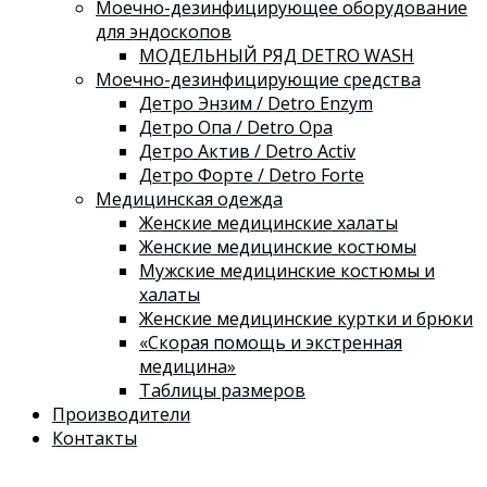
Моечно-дезинфицирующее оборудование
для эндоскопов
МОДЕЛЬНЫЙ РЯД DETRO WASH
Моечно-дезинфицирующие средства
Детро Энзим / Detro Enzym
Детро Опа / Detro Opa
Детро Актив / Detro Activ
Детро Форте / Detro Forte
Медицинская одежда
Женские медицинские халаты
Женские медицинские костюмы
Мужские медицинские костюмы и
халаты
Женские медицинские куртки и брюки
«Скорая помощь и экстренная
медицина»
Таблицы размеров
Производители
Контакты