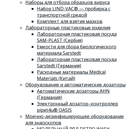
Наборы для отбора образцов вируса
Набор LIND-VAC® — пробирка с
транспортной средой
Комплект для взятия мазков
Лабораторные пластиковые изделия
Лабораторная пластиковая посуда
SAM-PLAST (Сербия)
Емкости для сбора биологического
материала Sarstedt
Лабораторная пластиковая посуда
Sarstedt (Германия)
Расходные материалы Medical
Materials (Китай)
Оборудование и автоматические дозаторы
Автоматические дозаторы AHN
(Германия)
Электронный дозатор–контроллер
pipet4u® OASIS
Моечно-дезинфицирующее оборудование
для эндоскопов
МОДЕЛЬНЫЙ РЯД DETRO WASH