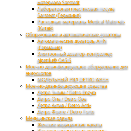
материала Sarstedt
Лабораторная пластиковая посуда
Sarstedt (Германия)
Расходные материалы Medical Materials
(Китай)
Оборудование и автоматические дозаторы
Автоматические дозаторы AHN
(Германия)
Электронный дозатор–контроллер
pipet4u® OASIS
Моечно-дезинфицирующее оборудование для
эндоскопов
МОДЕЛЬНЫЙ РЯД DETRO WASH
Моечно-дезинфицирующие средства
Детро Энзим / Detro Enzym
Детро Опа / Detro Opa
Детро Актив / Detro Activ
Детро Форте / Detro Forte
Медицинская одежда
Женские медицинские халаты