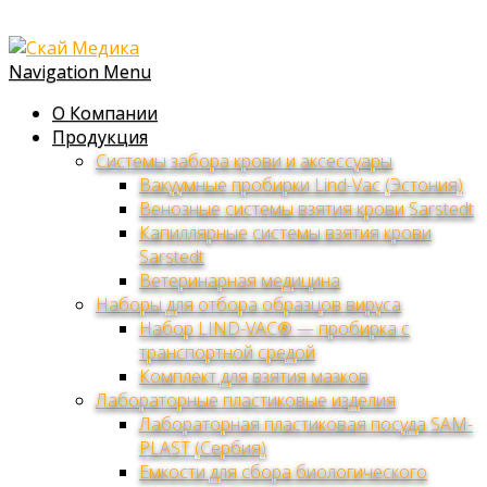
Navigation Menu
О Компании
Продукция
Системы забора крови и аксессуары
Вакуумные пробирки Lind-Vac (Эстония)
Венозные системы взятия крови Sarstedt
Капиллярные системы взятия крови
Sarstedt
Ветеринарная медицина
Наборы для отбора образцов вируса
Набор LIND-VAC® — пробирка с
транспортной средой
Комплект для взятия мазков
Лабораторные пластиковые изделия
Лабораторная пластиковая посуда SAM-
PLAST (Сербия)
Емкости для сбора биологического