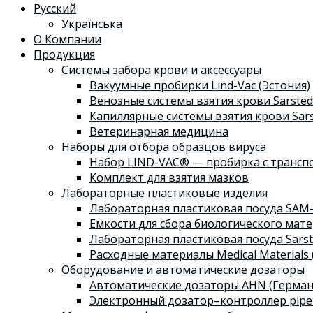
Русский
Українська
О Компании
Продукция
Системы забора крови и аксессуары
Вакуумные пробирки Lind-Vac (Эстония)
Венозные системы взятия крови Sarsted
Капиллярные системы взятия крови Sars
Ветеринарная медицина
Наборы для отбора образцов вируса
Набор LIND-VAC® — пробирка с трансп
Комплект для взятия мазков
Лабораторные пластиковые изделия
Лабораторная пластиковая посуда SAM-
Емкости для сбора биологического мате
Лабораторная пластиковая посуда Sarst
Расходные материалы Medical Materials 
Оборудование и автоматические дозаторы
Автоматические дозаторы AHN (Герман
Электронный дозатор–контроллер pipe