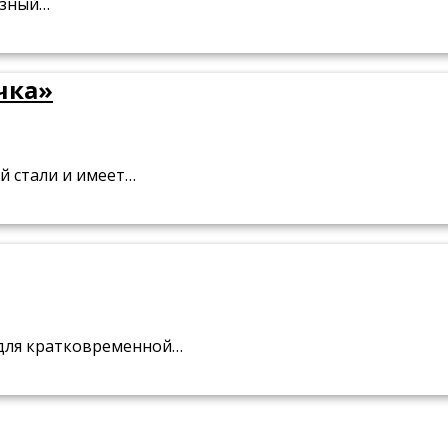
азный…
чка»
й стали и имеет…
я для кратковременной…