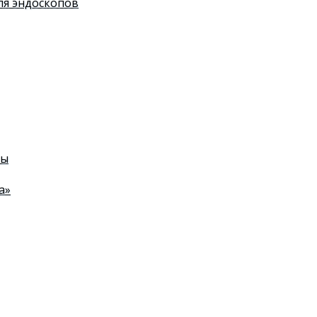
я эндоскопов
ты
а»