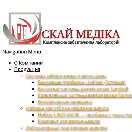
Navigation Menu
О Компании
Продукция
Системы забора крови и аксессуары
Вакуумные пробирки Lind-Vac (Эстония)
Венозные системы взятия крови Sarstedt
Капиллярные системы взятия крови Sarste
Ветеринарная медицина
Наборы для отбора образцов вируса
Набор LIND-VAC® — пробирка с транспор
Комплект для взятия мазков
Лабораторные пластиковые изделия