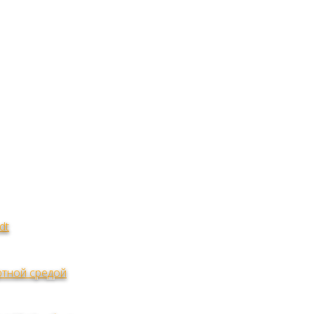
dt
тной средой