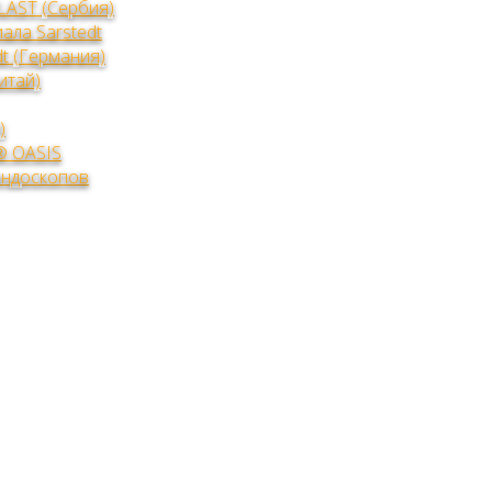
LAST (Сербия)
ала Sarstedt
t (Германия)
итай)
)
® OASIS
эндоскопов