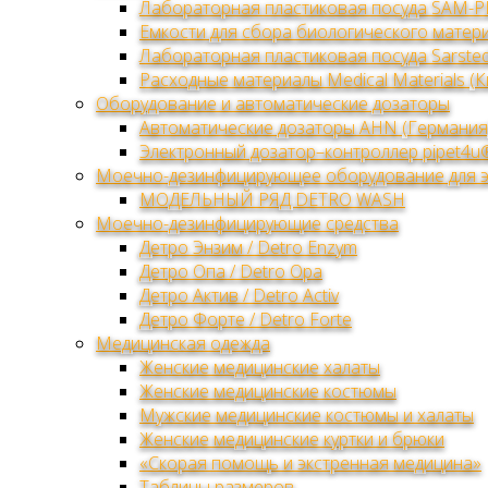
Лабораторная пластиковая посуда SAM-P
Емкости для сбора биологического матери
Лабораторная пластиковая посуда Sarsted
Расходные материалы Medical Materials (К
Оборудование и автоматические дозаторы
Автоматические дозаторы AHN (Германия
Электронный дозатор–контроллер pipet4u
Моечно-дезинфицирующее оборудование для 
МОДЕЛЬНЫЙ РЯД DETRO WASH
Моечно-дезинфицирующие средства
Детро Энзим / Detro Enzym
Детро Опа / Detro Opa
Детро Актив / Detro Activ
Детро Форте / Detro Forte
Медицинская одежда
Женские медицинские халаты
Женские медицинские костюмы
Мужские медицинские костюмы и халаты
Женские медицинские куртки и брюки
«Скорая помощь и экстренная медицина»
Таблицы размеров