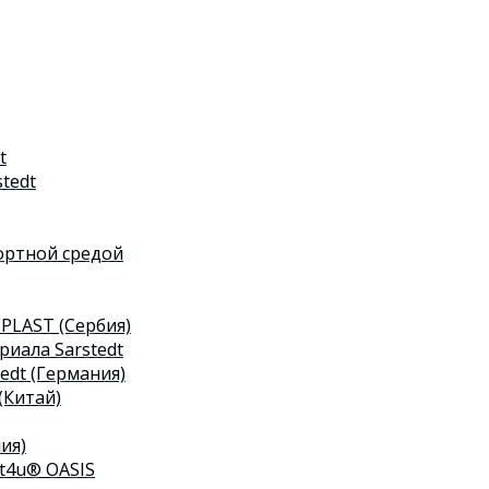
t
tedt
ортной средой
PLAST (Сербия)
риала Sarstedt
edt (Германия)
(Китай)
ия)
t4u® OASIS