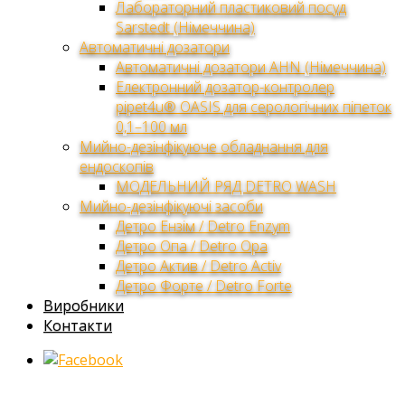
Лабораторний пластиковий посуд
Sarstedt (Німеччина)
Автоматичні дозатори
Автоматичні дозатори AHN (Німеччина)
Електронний дозатор-контролер
pipet4u® OASIS для серологічних піпеток
0,1–100 мл
Мийно-дезінфікуюче обладнання для
ендоскопів
МОДЕЛЬНИЙ РЯД DETRO WASH
Мийно-дезінфікуючі засоби
Детро Ензім / Detro Enzym
Детро Опа / Detro Opa
Детро Актив / Detro Activ
Детро Форте / Detro Forte
Виробники
Контакти