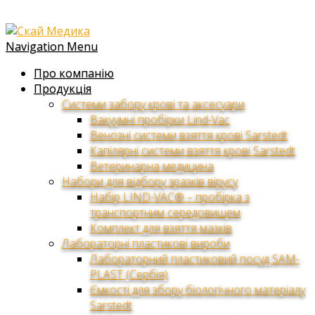
Navigation Menu
Про компанію
Продукція
Системи забору крові та аксесуари
Вакуумні пробірки Lind-Vac
Венозні системи взяття крові Sarstedt
Капілярні системи взяття крові Sarstedt
Ветеринарна медицина
Набори для відбору зразків вірусу
Набір LIND-VAC® – пробірка з
транспортним середовищем
Комплект для взяття мазків
Лабораторні пластикові вироби
Лабораторний пластиковий посуд SAM-
PLAST (Сербія)
Ємкості для збору біологічного матеріалу
Sarstedt