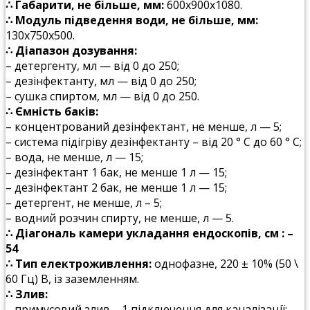
∴ Габарити, не більше, мм:
600х900х1080.
∴ Модуль підведення води, не більше, мм:
130х750х500.
∴ Діапазон дозування:
– детергенту, мл — від 0 до 250;
– дезінфектанту, мл — від 0 до 250;
– сушка спиртом, мл — від 0 до 250.
∴ Ємність баків:
– концентрований дезінфектант, не менше, л — 5;
– система підігріву дезінфектанту – від 20 ° С до 60 ° С;
– вода, не менше, л — 15;
– дезінфектант 1 бак, не менше 1 л — 15;
– дезінфектант 2 бак, не менше 1 л — 15;
– детергент, не менше, л – 5;
– водний розчин спирту, не менше, л — 5.
∴ Діагональ камери укладання ендоскопів, см : –
54
∴ Тип електроживлення:
однофазне, 220 ± 10% (50 \
60 Гц) В, із заземленням.
∴ Злив:
– примусовий злив – 1 підключення для каналізації;