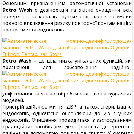
Основним призначенням автоматичної установки
Detro Wash
є дезінфекція та якісне очищення всіх
поверхонь та каналів гнучких ендоскопів за умови
повного виключення ризику повторної контамінації у
процесі миття ендоскопів.
Detro Wash
– це ціла низка унікальних функцій, які
призначені для забезпечення надійної,
уніфікованої та якісної обробки ендоскопів будь-яких
моделей.
Пристрій здійснює миття, ДВР, а також стерилізацію
ендоскопів, одночасно обробляючи до 2-х гнучких
ендоскопів. Очищення проводиться із застосуванням
традиційних засобів для дезінфекції та детергентів;
сушіння за допомогою повітря та спирту. У систему