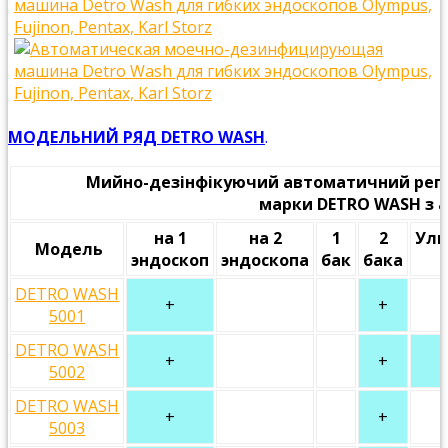
МОДЕЛЬНИЙ РЯД DETRO WASH
.
Мийно-дезінфікуючий автоматичний репр
марки DETRO WASH з 
на 1
на 2
1
2
Уль
Модель
эндоскоп
эндоскопа
бак
бака
DETRO WASH
+
+
5001
DETRO WASH
+
+
5002
DETRO WASH
+
+
5003