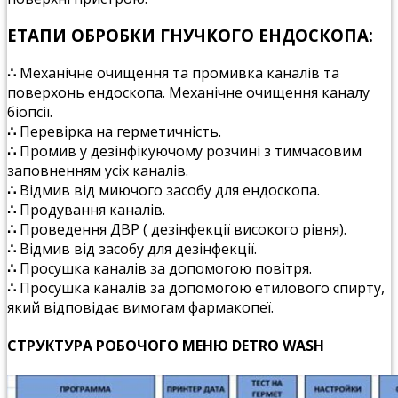
ЕТАПИ ОБРОБКИ ГНУЧКОГО ЕНДОСКОПА:
∴
Механічне очищення та промивка каналів та
поверхонь ендоскопа. Механічне очищення каналу
біопсії.
∴
Перевірка на герметичність.
∴
Промив у дезінфікуючому розчині з тимчасовим
заповненням усіх каналів.
∴
Відмив від миючого засобу для ендоскопа.
∴
Продування каналів.
∴
Проведення ДВР ( дезінфекції високого рівня).
∴
Відмив від засобу для дезінфекції.
∴
Просушка каналів за допомогою повітря.
∴
Просушка каналів за допомогою етилового спирту,
який відповідає вимогам фармакопеї.
СТРУКТУРА РОБОЧОГО МЕНЮ DETRO WASH