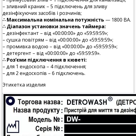
– зливний краник – 5 підключень для зливу
дезінфікуючих засобів і розчинів;
∴ Максимальна номінальна потужність
— 1800 ВА.
∴ Діапазон установки значень таймера:
– дезінфектант – від «00:00:00» до «59:59:59»;
– сушка повітрям – від «00:00:00» до «59:59:59»;
– промивка водою – від «00:00:00» до «59:59:59»;
– детергент – від «00:00:00» до «59:59:59».
∴ Роз’єми підключення в кюветі:
– для 1 ендоскопа – 4 підключення;
– для 2 ендоскопів – 6 підключень.
Этикетка изделия