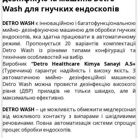
Wash для гнучких ендоскопів
DETRO WASH
є інноваційною і багатофункціональною
мийно- дезінфікуючою машиною для обробки гнучких
ендоскопів, яка здатна працювати в автоматичному
режимі. Пропонується 20 варіантів комплектації
Detro Wash із різними типами конфігурації та
технічних особливостей на вибір.
Виробник
“Detro Healthcare Kimya Sanayi A.S»
(Туреччина) гарантує надійність і високу якість. З
автоматичною мийно- дезінфекційної машиною
Detro Wash можна провести дезінфекцію високого
рівня (ДВР) приладів не тільки швидко, але й
максимально ефективно.
DETRO WASH
– це можливість обмежити медперсонал
від можливого контакту з випарами і шкідливими
речовинами. Повна автоматизація системи спрощує
процес обробки ендоскопів.