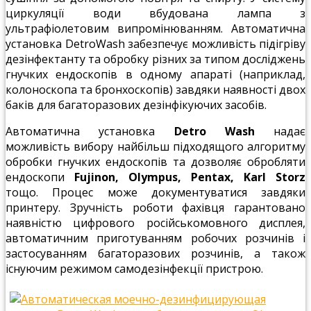
циркуляції води вбудована лампа з
ультрафіолетовим випромінюванням. Автоматична
установка DetroWash забезпечує можливість підігріву
дезінфектанту та обробку різних за типом досліджень
гнучких ендоскопів в одному апараті (наприклад,
колоноскопа та бронхоскопів) завдяки наявності двох
баків для багаторазових дезінфікуючих засобів.
Автоматична установка
Detro Wash
надає
можливість вибору найбільш підходящого алгоритму
обробки гнучких ендоскопів та дозволяє обробляти
ендоскопи
Fujinon, Olympus, Pentax, Karl Storz
тощо. Процес може документуватися завдяки
принтеру. Зручність роботи фахівця гарантовано
наявністю цифрового російськомовного дисплея,
автоматичним приготуванням робочих розчинів і
застосуванням багаторазових розчинів, а також
існуючим режимом самодезінфекції пристрою.