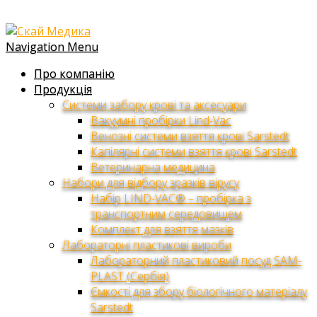
Navigation Menu
Про компанію
Продукція
Системи забору крові та аксесуари
Вакуумні пробірки Lind-Vac
Венозні системи взяття крові Sarstedt
Капілярні системи взяття крові Sarstedt
Ветеринарна медицина
Набори для відбору зразків вірусу
Набір LIND-VAC® – пробірка з
транспортним середовищем
Комплект для взяття мазків
Лабораторні пластикові вироби
Лабораторний пластиковий посуд SAM-
PLAST (Сербія)
Ємкості для збору біологічного матеріалу
Sarstedt