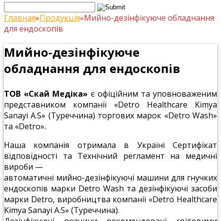
Главная
»
Продукція
»
Мийно-дезінфікуюче обладнання
для ендоскопів
Мийно-дезінфікуюче
обладнання для ендоскопів
ТОВ «Скай Медіка»
є офіційним та уповноваженим
представником компанії «Detro Healthcare Kimya
Sanayi A.S» (Туреччина) торгових марок «Detro Wash»
та «Detro».
Наша компанія отримала в Україні Сертифікат
відповідності та Технічний регламент на медичні
вироби —
автоматичні мийно-дезінфікуючі машини для гнучких
ендоскопів марки Detro Wash та дезінфікуючі засоби
марки Detro, виробництва компанії «Detro Healthcare
Kimya Sanayi A.S» (Туреччина).
Дезінфікуючі розчини рекомендовані світовими