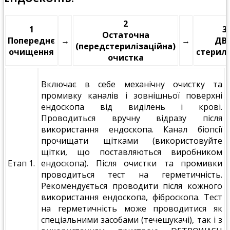
2
1
3
Остаточна
Попереднє
→
→
ДВР
(передстерилізаційна)
очищення
стерилі
очистка
Включає в себе механічну очистку та
промивку каналів і зовнішньої поверхні
ендоскопа від виділень і крові.
Проводиться вручну відразу після
використання ендоскопа. Канал біопсії
прочищати щітками (використовуйте
щітки, що поставляються виробником
Етап 1.
ендоскопа). Після очистки та промивки
проводиться тест на герметичність.
Рекомендується проводити після кожного
використання ендоскопа, фіброскопа. Тест
на герметичність може проводитися як
спеціальними засобами (течешукачі), так і з