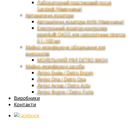
Лабораторний пластиковий посуд
Sarstedt (Німеччина)
Автоматичні дозатори
Автоматичні дозатори AHN (Німеччина)
Електронний дозатор-контролер
pipet4u® OASIS для серологічних піпеток
0,1–100 мл
Мийно-дезінфікуюче обладнання для
ендоскопів
МОДЕЛЬНИЙ РЯД DETRO WASH
Мийно-дезінфікуючі засоби
Детро Ензім / Detro Enzym
Детро Опа / Detro Opa
Детро Актив / Detro Activ
Детро Форте / Detro Forte
Виробники
Контакти