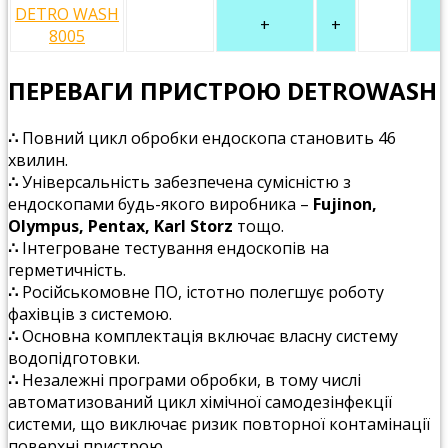
DETRO WASH
+
+
8005
ПЕРЕВАГИ ПРИСТРОЮ DETROWASH
∴
Повний цикл обробки ендоскопа становить 46
хвилин.
∴
Універсальність забезпечена сумісністю з
ендоскопами будь-якого виробника –
Fujinon,
Olympus, Pentax, Karl Storz
тощо.
∴
Інтегроване тестування ендоскопів на
герметичність.
∴
Російськомовне ПО, істотно полегшує роботу
фахівців з системою.
∴
Основна комплектація включає власну систему
водопідготовки.
∴
Незалежні програми обробки, в тому числі
автоматизований цикл хімічної самодезінфекції
системи, що виключає ризик повторної контамінації
поверхні пристрою.