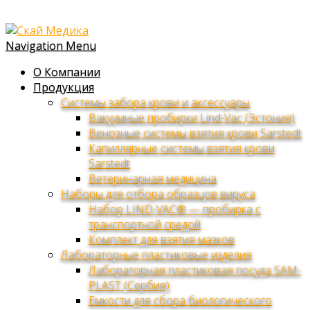
Navigation Menu
О Компании
Продукция
Системы забора крови и аксессуары
Вакуумные пробирки Lind-Vac (Эстония)
Венозные системы взятия крови Sarstedt
Капиллярные системы взятия крови
Sarstedt
Ветеринарная медицина
Наборы для отбора образцов вируса
Набор LIND-VAC® — пробирка с
транспортной средой
Комплект для взятия мазков
Лабораторные пластиковые изделия
Лабораторная пластиковая посуда SAM-
PLAST (Сербия)
Емкости для сбора биологического