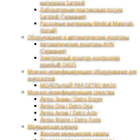
материала Sarstedt
Лабораторная пластиковая посуда
Sarstedt (Германия)
Расходные материалы Medical Materials
(Китай)
Оборудование и автоматические дозаторы
Автоматические дозаторы AHN
(Германия)
Электронный дозатор–контроллер
pipet4u® OASIS
Моечно-дезинфицирующее оборудование для
эндоскопов
МОДЕЛЬНЫЙ РЯД DETRO WASH
Моечно-дезинфицирующие средства
Детро Энзим / Detro Enzym
Детро Опа / Detro Opa
Детро Актив / Detro Activ
Детро Форте / Detro Forte
Медицинская одежда
Женские медицинские халаты