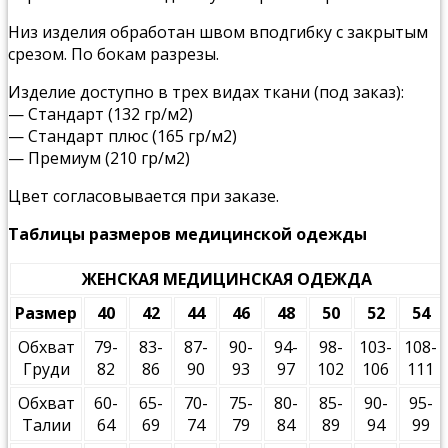
Низ изделия обработан швом вподгибку с закрытым
срезом. По бокам разрезы.
Изделие доступно в трех видах ткани (под заказ):
— Стандарт (132 гр/м2)
— Стандарт плюс (165 гр/м2)
— Премиум (210 гр/м2)
Цвет согласовывается при заказе.
Таблицы размеров медицинской одежды
ЖЕНСКАЯ МЕДИЦИНСКАЯ ОДЕЖДА
Размер
40
42
44
46
48
50
52
54
Обхват
79-
83-
87-
90-
94-
98-
103-
108-
Груди
82
86
90
93
97
102
106
111
Обхват
60-
65-
70-
75-
80-
85-
90-
95-
Талии
64
69
74
79
84
89
94
99